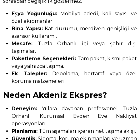
sonradan değişiklik göstermez.
Eşya Yoğunluğu:
Mobilya adedi, koli sayısı ve
özel ekipmanlar.
Bina Yapısı:
Kat durumu, merdiven genişliği ve
asansör kullanımı.
Mesafe:
Tuzla Orhanlı içi veya şehir dışı
taşımalar.
Paketleme Seçenekleri:
Tam paket, kısmi paket
veya yalnızca taşıma.
Ek Talepler:
Depolama, bertaraf veya özel
koruma malzemeleri.
Neden Akdeniz Ekspres?
Deneyim:
Yıllara dayanan profesyonel Tuzla
Orhanlı Kurumsal Evden Eve Nakliyat
operasyonları.
Planlama:
Tüm aşamaları içeren net taşıma akışı.
Güvenlik:
Sigorta, koruma ekipmanları ve uzman