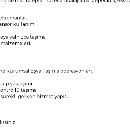
 Ek hizmet talepleri (özel ambalajlama, depolama, ekstra m
 ekipmanlar.
nsör kullanımı.
.
eya yalnızca taşıma.
 malzemeleri.
ane Kurumsal Eşya Taşıma operasyonları.
kip yaklaşımı.
ontrollü taşıma.
 sürekli gelişen hizmet yapısı.
rsiniz.