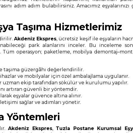
asını adım adım bulabilirsiniz. Amacımız eşyalarınızı 
şya Taşıma Hizmetlerimiz
rilir.
Akdeniz Ekspres
, ücretsiz keşif ile eşyaların ha
nabileceği park alanlarını inceler. Bu inceleme s
ır. Tüm operasyon; paketleme, mobilya demontaj–montaj
ve taşıma güzergâhı değerlendirilir.
 cihazlar ve mobilyalar için özel ambalajlama uygulanır.
r uzman ekip tarafından sökülür ve kurulumu yapılır.
ı artıran güvenli bir yöntemdir.
arak eşyalar güvence altına alınır.
etişimi sağlar ve adımları yönetir.
a Yöntemleri
dır.
Akdeniz Ekspres
,
Tuzla Postane Kurumsal Eş