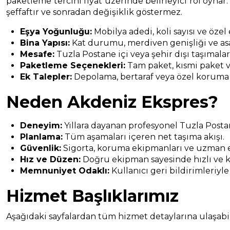
paketleme tercihi fiyat üzerinde belirleyici rol oynar.
şeffaftır ve sonradan değişiklik göstermez.
Eşya Yoğunluğu:
Mobilya adedi, koli sayısı ve özel
Bina Yapısı:
Kat durumu, merdiven genişliği ve asa
Mesafe:
Tuzla Postane içi veya şehir dışı taşımalar
Paketleme Seçenekleri:
Tam paket, kısmi paket v
Ek Talepler:
Depolama, bertaraf veya özel koruma
Neden Akdeniz Ekspres?
Deneyim:
Yıllara dayanan profesyonel Tuzla Post
Planlama:
Tüm aşamaları içeren net taşıma akışı.
Güvenlik:
Sigorta, koruma ekipmanları ve uzman e
Hız ve Düzen:
Doğru ekipman sayesinde hızlı ve k
Memnuniyet Odaklı:
Kullanıcı geri bildirimleriyle
Hizmet Başlıklarımız
Aşağıdaki sayfalardan tüm hizmet detaylarına ulaşabili