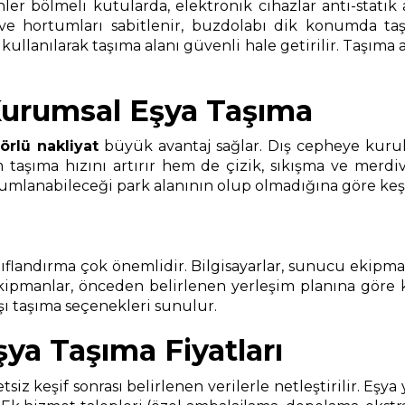
nler bölmeli kutularda, elektronik cihazlar anti-statik
 ve hortumları sabitlenir, buzdolabı dik konumda taşı
anılarak taşıma alanı güvenli hale getirilir. Taşıma ara
Kurumsal Eşya Taşıma
örlü nakliyat
büyük avantaj sağlar. Dış cepheye kurul
aşıma hızını artırır hem de çizik, sıkışma ve merdiven
anabileceği park alanının olup olmadığına göre keşif sı
landırma çok önemlidir. Bilgisayarlar, sunucu ekipmanlar
ekipmanlar, önceden belirlenen yerleşim planına göre
ışı taşıma seçenekleri sunulur.
ya Taşıma Fiyatları
etsiz keşif sonrası belirlenen verilerle netleştirilir. Eş