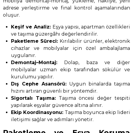
mobilya demontaj–montaj, yükleme, nakliye, yeni
adrese yerleştirme ve final kontrol aşamalarından
oluşur.
Keşif ve Analiz:
Eşya yapısı, apartman özellikleri
ve taşıma güzergâhı değerlendirilir.
Paketleme Süreci:
Kırılabilir ürünler, elektronik
cihazlar ve mobilyalar için özel ambalajlama
uygulanır.
Demontaj–Montaj:
Dolap, baza ve diğer
mobilyalar uzman ekip tarafından sökülür ve
kurulumu yapılır.
Dış Cephe Asansörü:
Uygun binalarda taşıma
hızını artıran güvenli bir yöntemdir.
Sigortalı Taşıma:
Taşıma öncesi değer tespiti
yapılarak eşyalar güvence altına alınır.
Ekip Koordinasyonu:
Taşıma boyunca ekip lideri
iletişimi sağlar ve adımları yönetir.
Paketleme ve Eşya Koruma