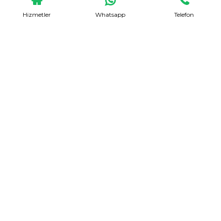
Hizmetler
Whatsapp
Telefon
Evden Eve Nakliyat
Talep Formu